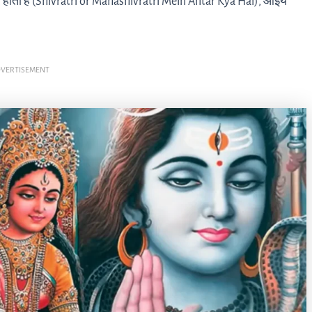
तर होता है (Shivratri or Mahashivratri Mein Antar Kya Hai), आइये
VERTISEMENT