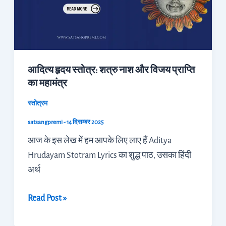
नाश
और
विजय
प्राप्ति
आदित्य हृदय स्तोत्र: शत्रु नाश और विजय प्राप्ति
का
का महामंत्र
महामंत्र
स्तोत्रम
satsangpremi
-
14 दिसम्बर 2025
आज के इस लेख में हम आपके लिए लाए हैं Aditya
Hrudayam Stotram Lyrics का शुद्ध पाठ, उसका हिंदी
अर्थ
Read Post »