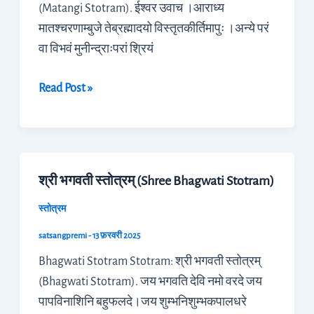
(Matangi Stotram). ईश्वर उवाच ।आराध्य
Stotram)
मातश्चरणाम्बुजे तेब्रह्मादयो विस्तृतकीर्तिमापुः ।अन्ये परं
वा विभवं मुनीन्द्राःपरां श्रियं
Read Post »
श्री भगवती स्तोत्रम् (Shree Bhagwati Stotram)
श्री
भगवती
स्तोत्रम
स्तोत्रम्
satsangpremi
-
13 फ़रवरी 2025
(Shree
Bhagwati Stotram Stotram: श्री भगवती स्तोत्रम्
Bhagwati
(Bhagwati Stotram). जय भगवति देवि नमो वरदे जय
Stotram)
पापविनाशिनि बहुफलदे।जय शुम्भनिशुम्भकपालधरे