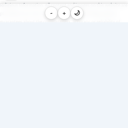
Religious Information. All content and images on this website are
-
+
🌙
provided on an “as is” basis. The owners of this blog make no
guarantees about the completeness, accuracy, or reliability of
this content and are not responsible for any errors. Any reliance
you place on such information is therefore strictly at your own
risk. We will not be held liable for any losses, injuries, or damages
arising from its display or use. If you find anything wrong or
incorrect. Please Feel free to
Contact Us
by filling form,
we will
take immediate action.
Copyright © 2026 SatsangPremi | All Rights Reserved.
About Us |
Contact Us |
Disclaimer |
Terms of Service |
Privacy Policy |
Sitemap |