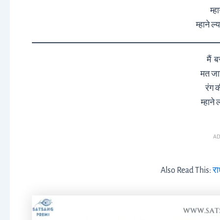
म्ह
म्हाने ल
मैं 
मत जान
रंग 
म्हाने 
AD
Also Read This:
रा