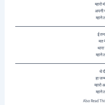
म्हारो 
अपनी भ
म्हाने 
ई तन 
मत न
थारा 
म्हाने 
थे द
हा जन्
म्हारो
म्हाने 
Also Read Thi