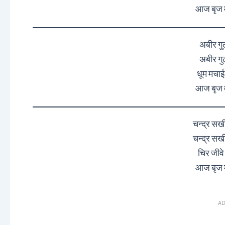
आज बृज मे
अबीर गु
अबीर गु
धूम मचाई
आज बृज मे
चन्द्र सख
चन्द्र सख
चिर जीवे
आज बृज मे
AD