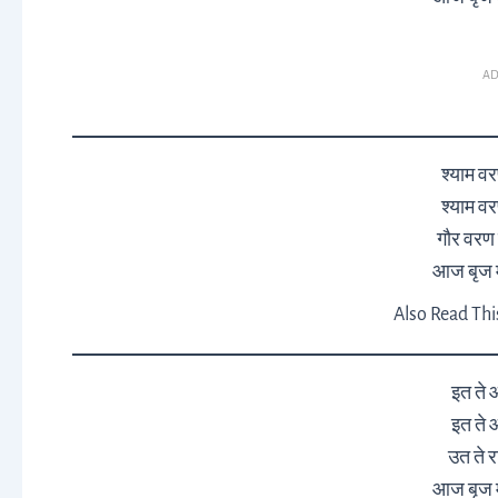
AD
श्याम वर
श्याम वर
गौर वरण 
आज बृज मे
Also Read Thi
इत ते 
इत ते 
उत ते र
आज बृज मे