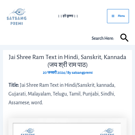
Skip
Post
Main
to
navigation
।। हरे कृष्णा।।
Menu
Menu
content
Sea
Search Here:
Jai Shree Ram Text in Hindi, Sanskrit, Kannada
(जय श्री राम पाठ)
20 जनवरी 2024
/ By
satsangpremi
Title:
Jai Shree Ram Text in Hindi/Sanskrit, kannada,
Gujarati, Malayalam, Telugu, Tamil, Punjabi, Sindhi,
Assamese, word.