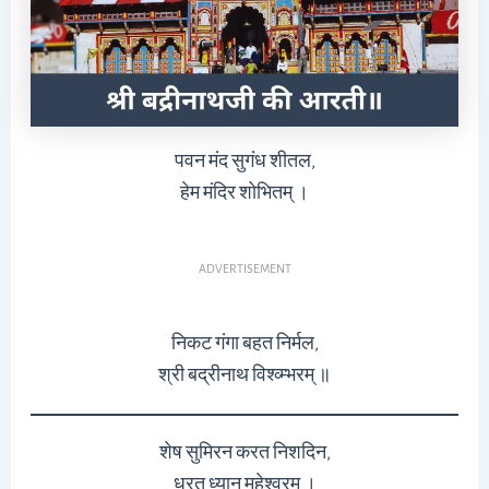
पवन मंद सुगंध शीतल,
हेम मंदिर शोभितम् ।
ADVERTISEMENT
निकट गंगा बहत निर्मल,
श्री बद्रीनाथ विश्व्म्भरम् ॥
शेष सुमिरन करत निशदिन,
धरत ध्यान महेश्वरम् ।