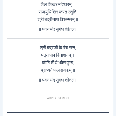
शैल शिखर महेश्वरम् ।
राजयुधिष्ठिर करत स्तुति,
श्री बद्रीनाथ विश्व्म्भरम् ॥
॥ पवन मंद सुगंध शीतल॥
श्री बद्रजी के पंच रत्न,
पढ्त पाप विनाशनम् ।
कोटि तीर्थ भवेत पुण्य,
प्राप्यते फलदायकम् ॥
॥ पवन मंद सुगंध शीतल॥
ADVERTISEMENT