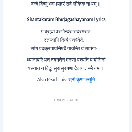
वन्दे विष्णु भवभयहरं सर्व लौकेक नाथम् ॥
Shantakaram Bhujagashayanam Lyrics
यं ब्रह्मा वरुणैन्द्रु रुद्रमरुत:
स्तुन्वानि दिव्यै स्तवैवेदे: ।
सांग पदक्रमोपनिषदै गार्यन्ति यं सामगा: ।
ध्यानावस्थित तद्गतेन मनसा पश्यति यं योगिनो
यस्यातं न विदु: सुरासुरगणा दैवाय तस्मै नम: ॥
Also Read This:
श्री कृष्ण स्तुति
ADVERTISEMENT