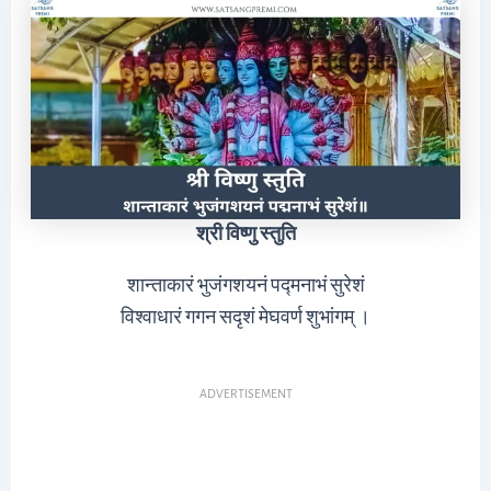
श्री विष्णु स्तुति
शान्ताकारं भुजंगशयनं पद्मनाभं सुरेशं
विश्वाधारं गगन सदृशं मेघवर्ण शुभांगम् ।
ADVERTISEMENT