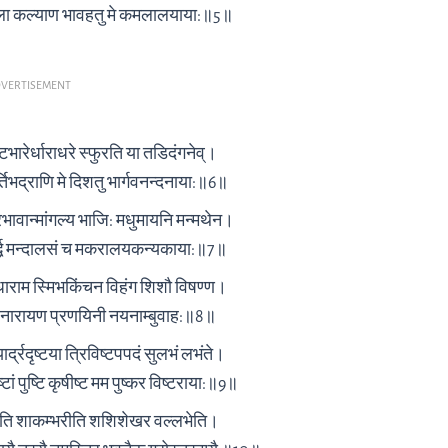
ाला कल्याण भावहतु मे कमलालयाया:॥5॥
VERTISEMENT
ारेर्धाराधरे स्फुरति या तडिदंगनेव्।
्तिभद्राणि मे दिशतु भार्गवनन्दनाया:॥6॥
्रभावान्मांगल्य भाजि: मधुमायनि मन्मथेन।
ार्द्ध मन्दालसं च मकरालयकन्यकाया:॥7॥
बुधाराम स्मिभकिंचन विहंग शिशौ विषण्ण।
ूरं नारायण प्रणयिनी नयनाम्बुवाह:॥8॥
र्द्रदृष्टया त्रिविष्टपपदं सुलभं लभंते।
ष्टां पुष्टि कृषीष्ट मम पुष्कर विष्टराया:॥9॥
िनीति शाकम्भरीति शशिशेखर वल्लभेति।