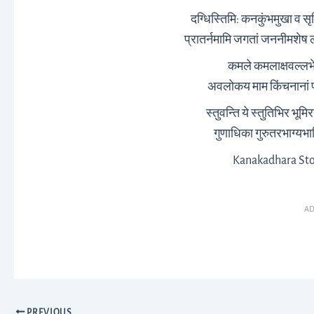
दग्धिस्तिमि: कनकुंभमुखा व सृ
प्रातर्नमामि जगतां जननीमशेष 
कमले कमलाक्षवल्लभे त
अवलोकय माम किंचनानां प्
स्तुवन्ति ये स्तुतिभिर भूमि
गुणाधिका गुरुतरभाग्यभा
Kanakadhara Stot
AD
PREVIOUS