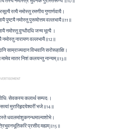
ायै तस्यै ‍नमस्त्रि भुवनैक गुरोस्तरूण्यै ॥10॥
रसूत्यै रत्यै नमोस्तु रमणीय गुणार्णवायै।
यै पुष्टयै नमोस्तु पुरूषोत्तम वल्लभायै॥11॥
ै नमोस्तु दुग्धौदधि जन्म भूत्यै ।
यै नमोस्तु नारायण वल्लभायै॥12॥
ानि साम्राज्यदान विभवानि सरोरूहाक्षि।
ानि मामेव मातर निशं कलयन्तु नान्यम्॥13॥
VERTISEMENT
विधि: सेवकस्य कलार्थ सम्पद:।
त्वां मुरारिहृदयेश्वरीं भजे॥14॥
्ते धवलमांशुकगन्धमाल्यशोभे।
त्रिभुवनभूतिकरि प्रसीद मह्यम्॥15॥