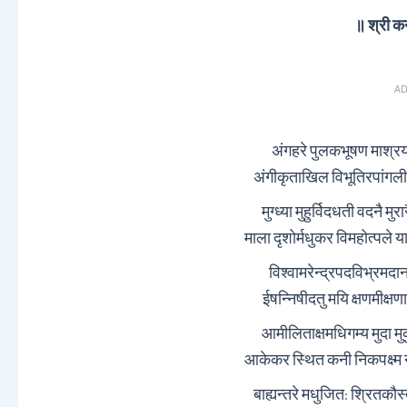
॥ श्री क
AD
अंगहरे पुलकभूषण माश्रय
अंगीकृताखिल विभूतिरपांगली
मुग्ध्या मुहुर्विदधती वदनै म
माला दृशोर्मधुकर विमहोत्पले 
विश्वामरेन्द्रपदविभ्रमदान
ईषन्निषीदतु मयि क्षणमीक्षण
आमीलिताक्षमधिगम्य मुदा मु
आकेकर स्थित कनी निकपक्ष्म ने
बाह्यन्तरे मधुजित: श्रितकौ