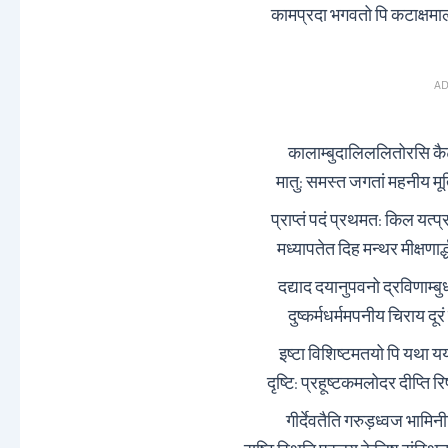
कामप्रदा भगवतो पि कटाक्षम
AD
कालाम्बुदालिललितोरसि कैटभ
मातु: समस्त जगतां महनीय मूर
प्राप्तं पदं प्रथमत: किल यत्प
मध्यापतेत दिह मन्थर मीक्षण
दद्याद दयानुपवनो द्रविणाम्
दुष्कर्मधर्ममपनीय चिराय द
इष्टा विशिष्टमतयो पि यथा यया
दृष्टि: प्रहूष्टकमलोदर दीप्ति रि
गीर्देवतैति गरुड़ध्वज भाम