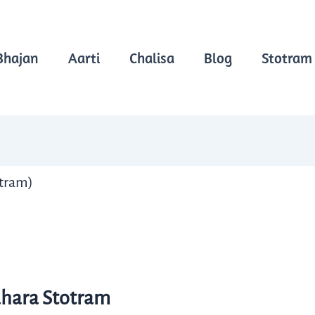
Bhajan
Aarti
Chalisa
Blog
Stotram
otram)
hara Stotram