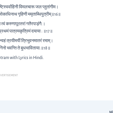
ष्टिस्वर्वाहिनी विमलचारू जल प्लुतांगीम।
लोकाधिनाथ गृहिणी ममृताब्धिपुत्रीम्॥16॥
्वं करुणापूरतरां गतैरपाड़ंगै:।
रथमं पात्रमकृत्रिमं दयाया : ॥17॥
रन्वहं त्रयीमयीं त्रिभुवनमातरं रमाम्।
गिनो भवन्ति ते बुधभाविताया:॥18॥
ram with Lyrics in Hindi.
VERTISEMENT
N