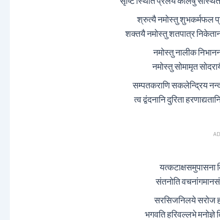
सृष्टि स्थिति प्रलय केलिषु संस्थित
श्रुत्यै नमोस्तु शुभकर्मफल प्
शक्तयै नमोस्तु शतपात्र निकेताना
नमोस्तु नालीक निभाननाय
नमोस्तु सोमामृत सोदरा
सम्पतकराणि सकलेन्द्रिय नन्द
त्व द्वंदनानि दुरिता हरणाद्यत
AD
यत्कटाक्षसमुपासना 
संतनोति वचनांगमानसंस
सरसिजनिलये सरोज हस
भगवति हरिवल्लभे मनोज्ञे 