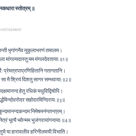
नकधारा स्तोत्रम् ॥
VERTISEMENT
न्ती भृगांगनैव मुकुलाभरणं तमालम।
ला मांगल्यदास्तु मम मंगलदेवताया:॥1॥
ुरारै: प्रेमत्रपाप्रणिहितानि गतागतानि।
या सा मै श्रियं दिशतु सागर सम्भवाया:॥2॥
दक्षमानन्द हेतु रधिकं मधुविद्विषोपि।
ार्द्धमिन्दोवरोदर सहोदरमिन्दिराय:॥3॥
कुन्दमानन्दकन्दम निमेषमनंगतन्त्रम्।
त्रं भूत्यै भवेन्मम भुजंगरायांगनाया:॥4॥
स्तुभै या हारावलीव हरि‍नीलमयी विभाति।