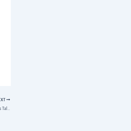
EXT
Shukra Mantra for Love Attraction: Why Everyone’s Talking About It