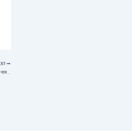
EXT
किशोरी कुछ ऐसा इंतजाम हो जाए,ओ जुबा पे राधा राधा राधा नाम हो जाए -भजन