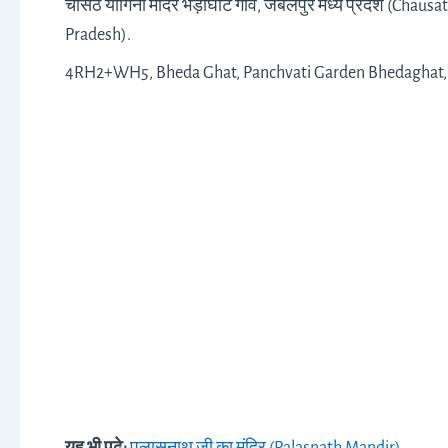
चौसठ योगिनी मंदिर भेड़ाघाट गाँव, जबलपुर मध्य प्रदेश (Cha
Pradesh).
4RH2+WH5, Bheda Ghat, Panchvati Garden Bhedaghat,