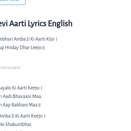
 Aarti Lyrics English
bhari Amba Ji Ki Aarti Kijo।
up Hriday Dhar Leejo॥
VERTISEMENT
ayalo Ki Aarti Keejo।
n Aadi Bhavaani Maa,
m Aap Bakhani Maa॥
mba Ji Ki Aarti Keejo।
Ho Shakumbhar,