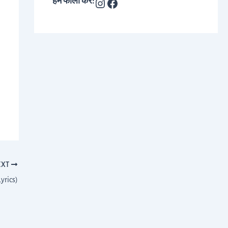
हमें फॉलो करे:
EXT
yrics)