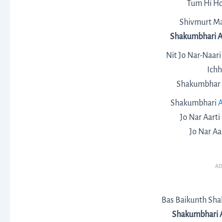
Tum Hi H
Shivmurt M
Shakumbhari Aa
Nit Jo Nar-Naar
Ichh
Shakumbhar 
Shakumbhari
Jo Nar Aart
Jo Nar A
AD
Bas Baikunth Sh
Shakumbhari A