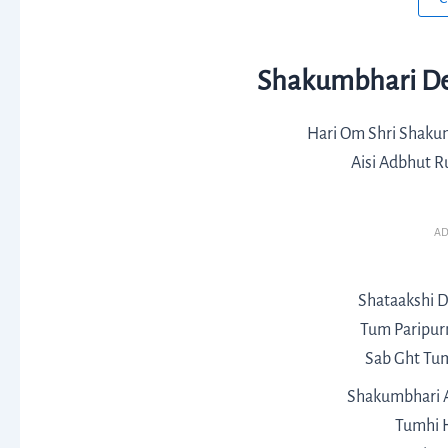
Shakumbhari Devi
Hari Om Shri Shakum
Aisi Adbhut R
AD
Shataakshi D
Tum Paripur
Sab Ght Tu
Shakumbhari A
Tumhi 