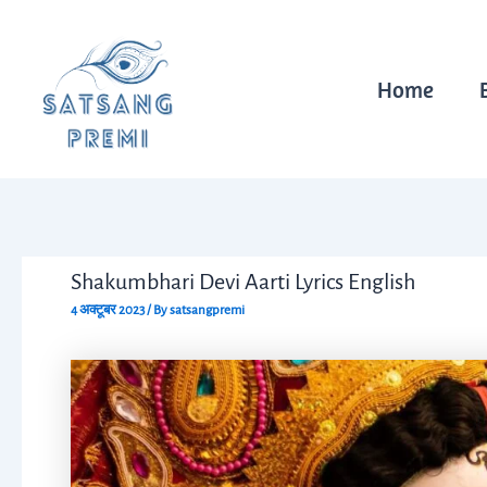
Skip
Post
to
navigation
content
Home
Shakumbhari Devi Aarti Lyrics English
4 अक्टूबर 2023
/ By
satsangpremi