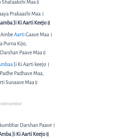
o Shataakshi Maa॥
aaya Prakaashi Maa।
mba Ji Ki Aarti Keejo॥
i Ambe
Aarti
Gaave Maa।
a Purna Kijo,
Darshan Paave Maa॥
Ambaa
Ji Ki Aarti keejo।
i Padhe Padhave Maa,
arti Sunaave Maa॥
VERTISEMENT
akumbhar Darshan Paave।
mba Ji Ki Aarti Keejo॥