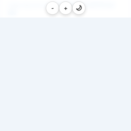
Chaitra Navratri 2026: घटस्थापना मुहूर्त, सामग्री और पूजा
-
+
🌙
विधि
Chaitra Navratri Bhog List 2026: 9 दिन माता को लगाएं ये भोग
सपने में माता दुर्गा की मूर्ति या शेर देखना: जानें इसके 5 बड़े रहस्य
और संकेत
गणगौर पूजा 2026: तिथि, शुभ मुहूर्त, सम्पूर्ण पूजा विधि व व्रत कथा
गणगौर माता की पूजा में भूलकर भी न करें ये 3 गलतियां