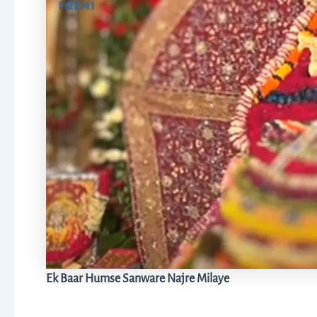
Ek Baar Humse Sanware Najre Milaye