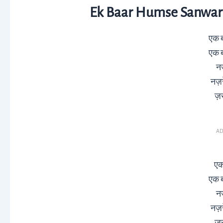
Ek Baar Humse Sanware
एक ब
एक ब
नज
नज़
ज़र
AD
एक
एक ब
नज
नज़