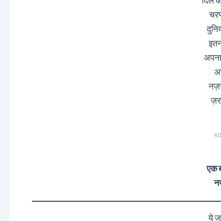
दिल क
चरणो
दुनि
इतन
अपना
अ
नज़
ज़र
AD
एक ब
नज
ये 