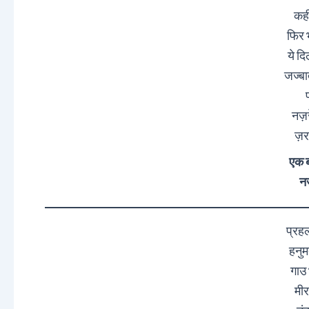
कही
फिर 
ये दि
जज्बा
नज़
ज़र
एक ब
नज
प्रहल
हनुम
गाउ 
मीर