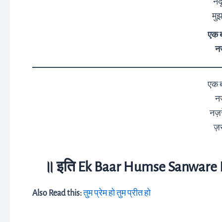
नंद
मु
एक ब
नज
एक ब
नज
नज़
ज़र
॥ इति Ek Baar Humse Sanware Na
Also Read this:
तुम प्रेम हो तुम प्रीत हो