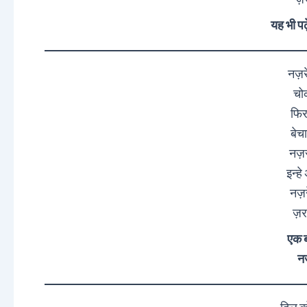
ज़र
यह भी पढ़
नज़
चोक
फिर
बेच
नज़
इन्ह
नज़
ज़र
एक ब
नज